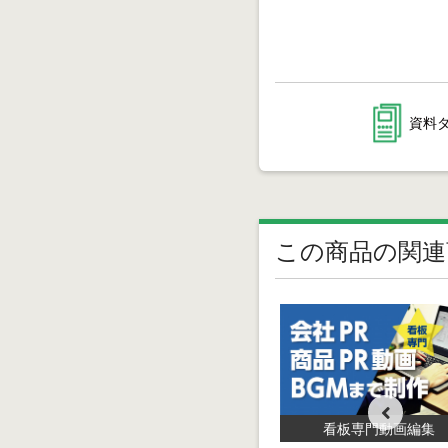
資料
この商品の関連
看板専門動画編集
サインリンクサービス
ービ