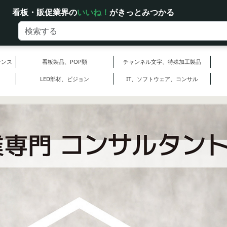
看板・販促業界の
いいね
！
が
きっとみつかる
ナンス
看板製品、POP類
チャンネル文字、特殊加工製品
LED部材、ビジョン
IT、ソフトウェア、コンサル